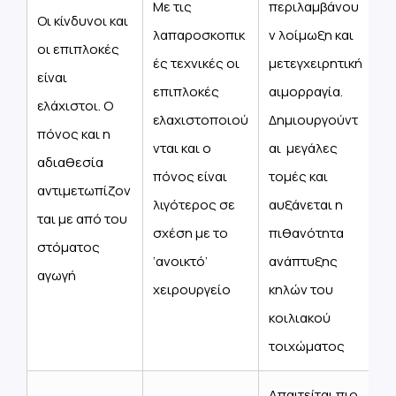
Με τις
περιλαμβάνου
Οι κίνδυνοι και
λαπαροσκοπικ
ν λοίμωξη και
οι επιπλοκές
ές τεχνικές οι
μετεγχειρητική
είναι
επιπλοκές
αιμορραγία.
ελάχιστοι. Ο
ελαχιστοποιού
Δημιουργούντ
πόνος και η
νται και ο
αι μεγάλες
αδιαθεσία
πόνος είναι
τομές και
αντιμετωπίζον
λιγότερος σε
αυξάνεται η
ται με από του
σχέση με το
πιθανότητα
στόματος
‘ανοικτό’
ανάπτυξης
αγωγή
χειρουργείο
κηλών του
κοιλιακού
τοιχώματος
Απαιτείται πιο