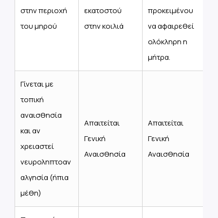
στην περιοχή
εκατοστού
προκειμένου
του μηρού
στην κοιλιά
να αφαιρεθεί
ολόκληρη η
μήτρα.
Γίνεται με
τοπική
αναισθησία
Απαιτείται
Απαιτείται
και αν
Γενική
Γενική
χρειαστεί
Αναισθησία
Αναισθησία
νευροληπτοαν
αλγησία (ήπια
μέθη)