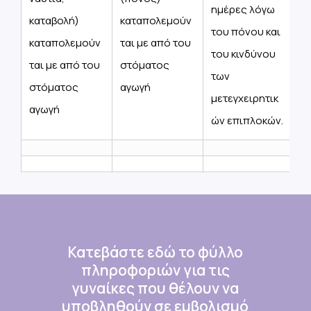
ημέρες λόγω
καταβολή)
καταπολεμούν
του πόνου και
καταπολεμούν
ται με από του
του κινδύνου
ται με από του
στόματος
των
στόματος
αγωγή
μετεγχειρητικ
αγωγή
ών επιπλοκών.
Κατεβάστε
εδώ
το
φύλλο
πληροφοριών
για
τις
γυναίκες
που
θέλουν
να
υποβληθούν
σε
εμβολισμό