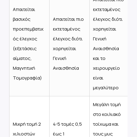
Απαιτείται
εκτεταμένος
βασικός
Απαιτείται πιο
έλεγχος διότι
προεπεμβατικ
εκτεταμένος
χορηγείται
ός έλεγχος
έλεγχος διότι
Γενική
(εξετάσεις
χορηγείται
Αναισθησία
αίματος,
Γενική
και το
Μαγνητική
Αναισθησία
χειρουργείο
Τομογραφία)
είναι
μεγαλύτερο
Μεγάλη τομή
στο κοιλιακό
Μικρή τομή 2
4-5 τομές 0,5
τοίχωμα και
χιλιοστών
έως 1
τους μυς