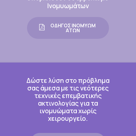
Ινομυωμάτων
Ο
Δ
Η
Γ
Ο
Σ
Ι
Ν
Ο
Μ
Υ
Ω
Μ
Α
Τ
Ω
Ν
Δώστε λύση στο πρόβλημα
σας άμεσα με τις νεότερες
τεχνικές επεμβατικής
ακτινολογίας για τα
ινομυώματα χωρίς
χειρουργείο.