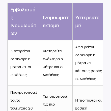
Εμβολισμό
ς
Ινομυωματ
Υστερεκτο
Ινομυωμάτ
εκτομή
μή
ων
Αφαιρείται
Διατηρείται
Διατηρείται
ολόκληρη η
ολόκληρη η
ολόκληρη η
μήτρα και
μήτρα και οι
μήτρα και οι
κάποιες φορές
ωοθήκες
ωοθήκες
οι ωοθήκες
Πραγματοποιεί
Χρησιμοποιεί
ται τα
Η πιο παλιά και
τις πιο
τελευταία 20
βασική