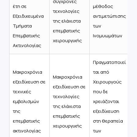
σύγχρονες
έτη σε
μέθοδος
τεχνολογίες
Εξειδικευμένα
αντιμετώπισης
της ελάχιστα
Τμήματα
των
επεμβατικής
Επεμβατικής
Ινομυωμάτων
χειρουργικής
Ακτινολογίας
Πραγματοποιεί
Μακροχρόνια
ται από
Μακροχρόνια
εξειδίκευση σε
Χειρουργούς
εξειδίκευση σε
τεχνικές
που δε
τεχνολογίες
εμβολισμών
χρειάζονται
της ελάχιστα
της
εξειδίκευση
επεμβατικής
επεμβατικής
στη θεραπεία
χειρουργικής
ακτινολογίας
των