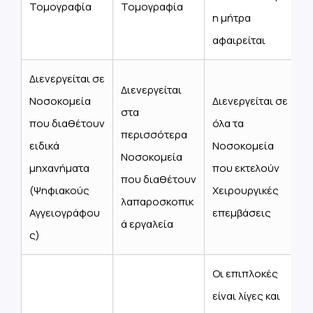
Τομογραφία
Τομογραφία
η μήτρα
αφαιρείται
Διενεργείται σε
Διενεργείται
Νοσοκομεία
Διενεργείται σε
στα
που διαθέτουν
όλα τα
περισσότερα
ειδικά
Νοσοκομεία
Νοσοκομεία
μηχανήματα
που εκτελούν
που διαθέτουν
(Ψηφιακούς
Χειρουργικές
λαπαροσκοπικ
Αγγειογράφου
επεμβάσεις
ά εργαλεία
ς)
Οι επιπλοκές
είναι λίγες και