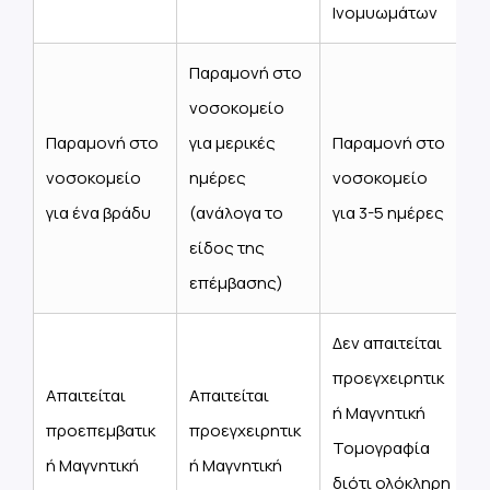
Ινομυωμάτων
Παραμονή στο
νοσοκομείο
Παραμονή στο
για μερικές
Παραμονή στο
νοσοκομείο
ημέρες
νοσοκομείο
για ένα βράδυ
(ανάλογα το
για 3-5 ημέρες
είδος της
επέμβασης)
Δεν απαιτείται
προεγχειρητικ
Απαιτείται
Απαιτείται
ή Μαγνητική
προεπεμβατικ
προεγχειρητικ
Τομογραφία
ή Μαγνητική
ή Μαγνητική
διότι ολόκληρη