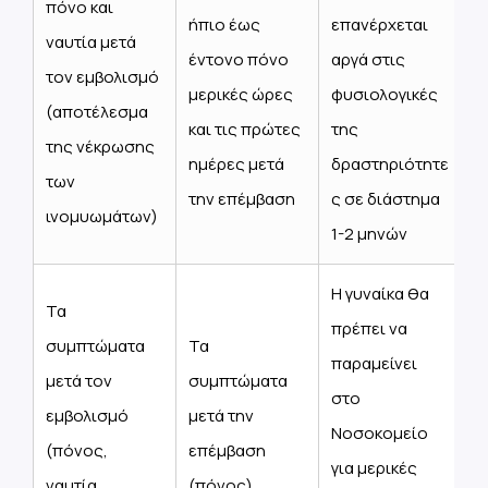
πόνο και
ήπιο έως
επανέρχεται
ναυτία μετά
έντονο πόνο
αργά στις
τον εμβολισμό
μερικές ώρες
φυσιολογικές
(αποτέλεσμα
και τις πρώτες
της
της νέκρωσης
ημέρες μετά
δραστηριότητε
των
την επέμβαση
ς σε διάστημα
ινομυωμάτων)
1-2 μηνών
Η γυναίκα θα
Τα
πρέπει να
συμπτώματα
Τα
παραμείνει
μετά τον
συμπτώματα
στο
εμβολισμό
μετά την
Νοσοκομείο
(πόνος,
επέμβαση
για μερικές
ναυτία,
(πόνος)