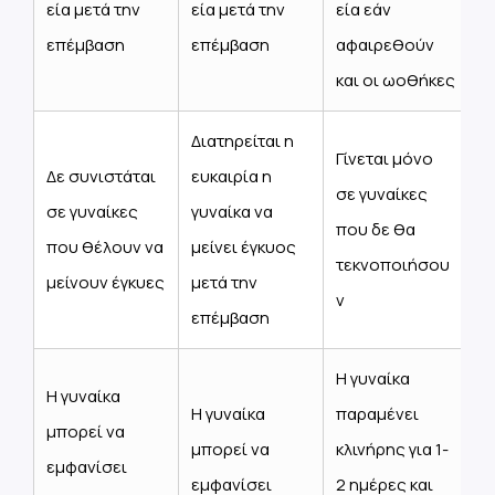
εία μετά την
εία μετά την
εία εάν
επέμβαση
επέμβαση
αφαιρεθούν
και οι ωοθήκες
Διατηρείται η
Γίνεται μόνο
Δε συνιστάται
ευκαιρία η
σε γυναίκες
σε γυναίκες
γυναίκα να
που δε θα
που θέλουν να
μείνει έγκυος
τεκνοποιήσου
μείνουν έγκυες
μετά την
ν
επέμβαση
Η γυναίκα
Η γυναίκα
Η γυναίκα
παραμένει
μπορεί να
μπορεί να
κλινήρης για 1-
εμφανίσει
εμφανίσει
2 ημέρες και