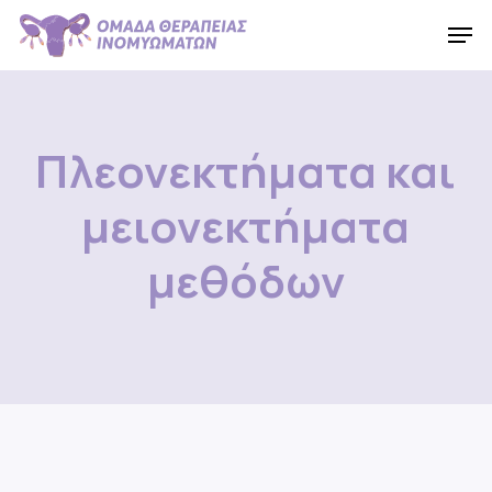
Skip
Men
to
Close
main
Menu
content
Πλεονεκτήματα και
μειονεκτήματα
μεθόδων