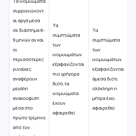
Τα ινομυώματα
συρρικνώνοντ
αι αργά μέσα
Τα
σε διάστημα 6-
Τα
συμπτώματα
9 μηνών αν και
συμπτώματα
των
οι
των
ινομυωμάτων
περισσότερες
ινομυωμάτων
εξαφανίζονται
γυναίκες
εξαφανίζονται
πιο γρήγορα
αναφέρουν
άμεσα διότι
διότι τα
μεγάλη
ολόκληρη η
ινομυώματα
ανακούφιση
μήτρα έχει
έχουν
μέσα στο
αφαιρεθεί
αφαιρεθεί
πρώτο τρίμηνο
από τον