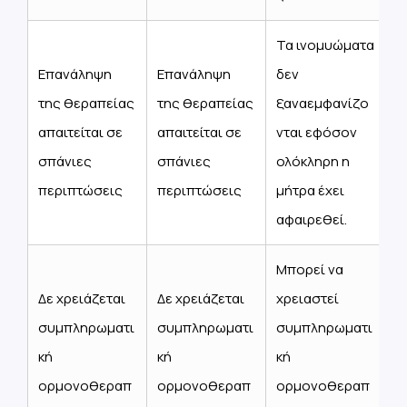
Τα ινομυώματα
Επανάληψη
Επανάληψη
δεν
της θεραπείας
της θεραπείας
ξαναεμφανίζο
απαιτείται σε
απαιτείται σε
νται εφόσον
σπάνιες
σπάνιες
ολόκληρη η
περιπτώσεις
περιπτώσεις
μήτρα έχει
αφαιρεθεί.
Μπορεί να
Δε χρειάζεται
Δε χρειάζεται
χρειαστεί
συμπληρωματι
συμπληρωματι
συμπληρωματι
κή
κή
κή
ορμονοθεραπ
ορμονοθεραπ
ορμονοθεραπ