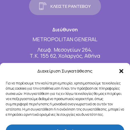
Κ
Λ
Ε
Ι
Σ
Τ
Ε
Ρ
Α
Ν
Τ
Ε
Β
Ο
Υ
Διεύθυνση
METROPOLITAN GENERAL
Λεωφ. Μεσογείων 264,
Τ.Κ. 155 62, Χολαργός, Αθήνα
Διαχείριση Συγκατάθεσης
Επικοινωνία
T: 210 65 028 72
Για να παρέχουμε την καλύτερη εμπειρία, χρησιμοποιούμε τεχνολογίες
όπως cookies για την αποθήκευση ή/και την πρόσβαση σε πληροφορίες
Τ(2): 210 65 02 000
συσκευών. Η συγκατάθεση για τις εν λόγω τεχνολογίες θα μας επιτρέψει
E: info@inomiomata.gr
να επεξεργαστούμε δεδομένα προσωπικού χαρακτήρα, όπως
συμπεριφορά περιήγησης ή μοναδικά αναγνωριστικά σε αυτόν τον
ιστότοπο. Η μη συγκατάθεση ή η ανάκληση της συγκατάθεσης, μπορεί να
επηρεάσει αρνητικά ορισμένες λειτουργίες και δυνατότητες.