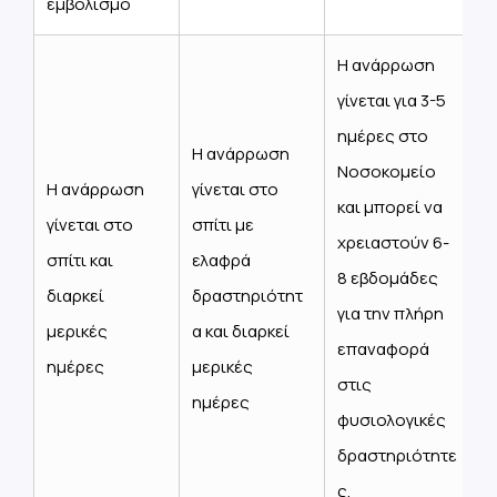
εμβολισμό
Η ανάρρωση
γίνεται για 3-5
ημέρες στο
Η ανάρρωση
Νοσοκομείο
Η ανάρρωση
γίνεται στο
και μπορεί να
γίνεται στο
σπίτι με
χρειαστούν 6-
σπίτι και
ελαφρά
8 εβδομάδες
διαρκεί
δραστηριότητ
για την πλήρη
μερικές
α και διαρκεί
επαναφορά
ημέρες
μερικές
στις
ημέρες
φυσιολογικές
δραστηριότητε
ς.