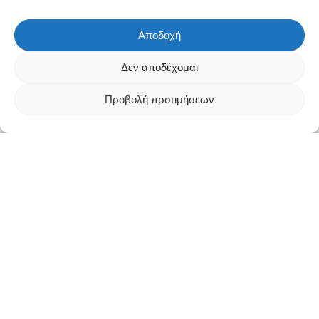
Αποδοχή
Δεν αποδέχομαι
Προβολή προτιμήσεων
Άρθρα
Συζητώντας με το γιατρό σας για
τον εμβολισμό των ινομυωμάτων: 5
συμβουλές για να προετοιμαστείτε