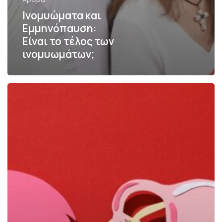
Ινομυώματα και
Εμμηνόπαυση:
Είναι το τέλος των
ινομυωμάτων;